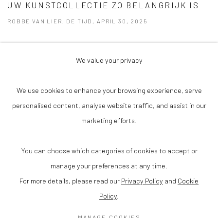
UW KUNSTCOLLECTIE ZO BELANGRIJK IS
ROBBE VAN LIER, DE TIJD, APRIL 30, 2025
We value your privacy
Privacy Policy
Accessibility Policy
Cookie Policy
We use cookies to enhance your browsing experience, serve
Manage cookies
Terms & Conditions
personalised content, analyse website traffic, and assist in our
© 2025 VANHAERENTS ART COLLECTION
marketing efforts.
SITE BY ARTLOGIC
Anneessensstraat 29
You can choose which categories of cookies to accept or
1000 Brussel (Belgium)
manage your preferences at any time.
For more details, please read our
Privacy Policy
and
Cookie
Open one Saturday each month or via a private group visit
Policy
.
info@vanhaerentsartcollection.com
MANAGE COOKIES