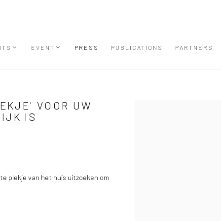
ITS
EVENT
PRESS
PUBLICATIONS
PARTNERS
EKJE' VOOR UW
Open a larger version of the
IJK IS
te plekje van het huis uitzoeken om