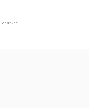
CONTACT
 following image in a popup: